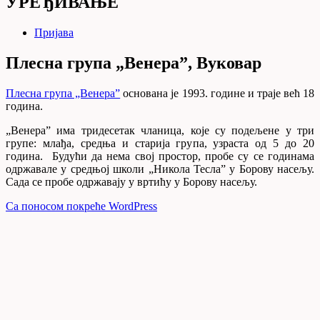
УРЕЂИВАЊЕ
Пријава
Плесна група „Венера”, Вуковар
Плесна група „Венера”
основана је 1993. године и траје већ 18
година.
„Венера” има тридесетак чланица, које су подељене у три
групе: млађа, средња и старија група, узраста од 5 до 20
година. Будући да нема свој простор, пробе су се годинама
одржавале у средњој школи „Никола Тесла” у Борову насељу.
Сада се пробе одржавају у вртићу у Борову насељу.
Са поносом покреће WordPress