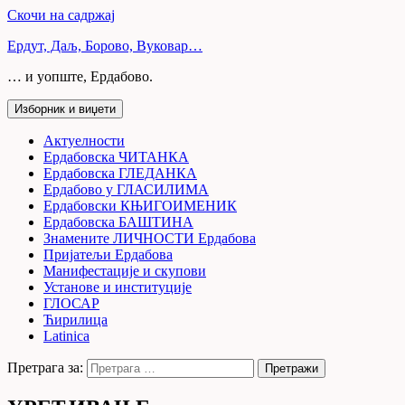
Скочи на садржај
Ердут, Даљ, Борово, Вуковар…
… и уопште, Ердабово.
Изборник и виџети
Актуелности
Ердабовска ЧИТАНКА
Ердабовска ГЛЕДАНКА
Ердабово у ГЛАСИЛИМА
Ердабовски КЊИГОИМЕНИК
Ердабовска БАШТИНА
Знамените ЛИЧНОСТИ Ердабова
Пријатељи Ердабова
Манифестације и скупови
Установе и институције
ГЛОСАР
Ћирилица
Latinica
Претрага за: