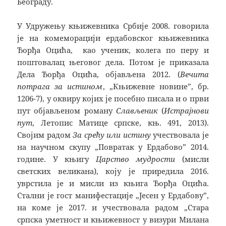
Београду.
У Удружењу књижевника Србије 2008. говорила
је на комеморацији ердабовског књижевника
Ђорђа Оцића, као ученик, колега по перу и
поштовалац његовог дела. Потом је приказала
Дела Ђорђа Оцића, објављена 2012. (
Вечита
потрага за истином
, „Књижевне новине”, бр.
1206-7), у оквиру којих је посебно писала и о први
пут објављеном роману
Слављеник
(
Истрајнови
пут
, Летопис Матице српске, књ. 491, 2013).
Својим радом
За срећу или истину
учествовала је
на научном скупу „Повратак у Ердабово” 2014.
године. У књигу
Царство мудрости
(мисли
светских великана), коју је приредила 2016.
уврстила је и мисли из књига Ђорђа Оцића.
Стални је гост манифестације „Јесен у Ердабову”,
на коме је 2017. и учествовала радом „Стара
српска уметност и књижевност у визури Милана