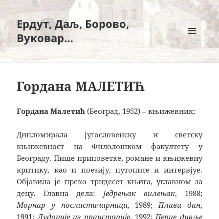
Ердут, Даљ, Борово,
Вуковар…
ИЗБОРНИК
И
ВИЏЕТИ
Гордана МАЛЕТИЋ
Гордана Малетић
(Београд, 1952) – књижевник;
Дипломирала југословенску и светску
књижевност на Филолошком факултету у
Београду. Пише приповетке, романе и књижевну
критику, као и поезију, путописе и интервјуе.
Објавила је преко тридесет књигa, углавном за
децу. Главна дела:
Једрењак вилењак
, 1988;
Морнар у посластичарници
, 1989;
Плави дан
,
1991;
Лудорије из праисторије
, 1992;
Перце дивље