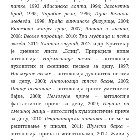
патке
, 1993;
Абисинска лопта
, 1994;
Загонетни
брод
, 1995;
Чаробне речи
, 1996;
Тајна Великог
медведа
, 1998;
Крађа винчанске фигурице
, 2004;
Витезови мачјег срца
, 2007;
Лавица и лисица
,
2008;
Веселе породице
, 2010;
Три мудраца и псећа
звезда
, 2011;
Златни кључић
, 2012. и др. Критичар
је дневног листа „Блиц”. Приредила више
антологија:
Најсмешније песме
– антологија
духовитих и смешних песама за децу, 1997;
Насмејане песме
– антологија духовитих песама
за децу, 2003;
Антологија српске басне
, 2005;
Птице останице
– антологија српске уметничке
бајке, 2008;
Немогуће приче
– антологија
фантастичне приче за децу, 2009;
Играчи на
смешној жици
– антологија хумористичне приче
за децу, 2010;
Рецитаторска читанка
– песме за
рецитовање у школи, 2011;
Шумска бајка
–
антологија прича о животињама, 2012. Живи у