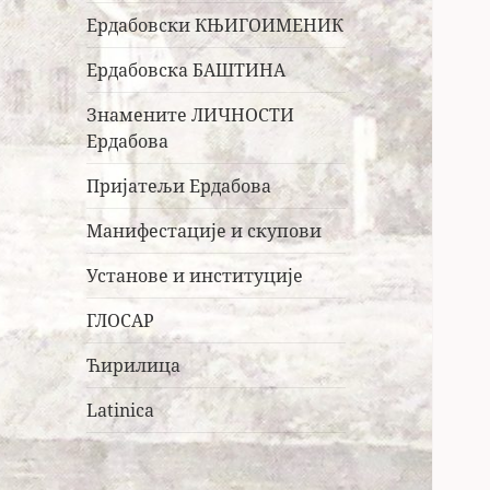
Ердабовски КЊИГОИМЕНИК
Ердабовска БАШТИНА
Знамените ЛИЧНОСТИ
Ердабова
Пријатељи Ердабова
Манифестације и скупови
Установе и институције
ГЛОСАР
Ћирилица
Latinica