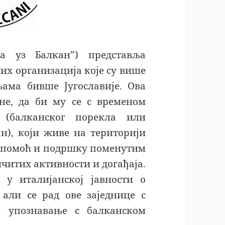
ва уз Балкан”) представља
их организација које су више
љама бивше Југославије. Ова
ине, да би му се с временом
(балканског порекла или
н), који живе на територији
же помоћ и подршку поменутим
читих активности и догађаја.
 у италијанској јавности о
 али се рад ове заједнице с
 упознавање с балканском