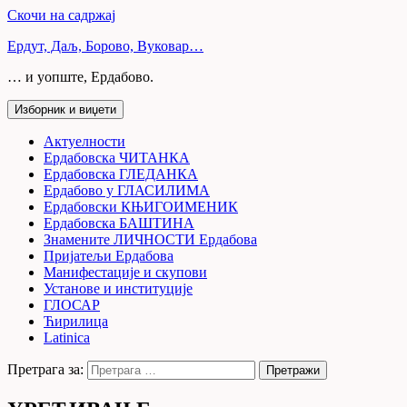
Скочи на садржај
Ердут, Даљ, Борово, Вуковар…
… и уопште, Ердабово.
Изборник и виџети
Актуелности
Ердабовска ЧИТАНКА
Ердабовска ГЛЕДАНКА
Ердабово у ГЛАСИЛИМА
Ердабовски КЊИГОИМЕНИК
Ердабовска БАШТИНА
Знамените ЛИЧНОСТИ Ердабова
Пријатељи Ердабова
Манифестације и скупови
Установе и институције
ГЛОСАР
Ћирилица
Latinica
Претрага за: