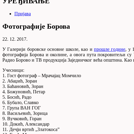
УРЕЂИВАЊЕ
Пријава
Фотографије Борова
22. 12. 2017.
У Галерији боровске основне школе, као и
прошле године
, у
фотографија Борова и околине, а овога пута покровитељи с
Радио Борово и ТВ продукција Заједничког већа општина. Као и
Учесници:
1. Гост фотограф – Мрачајац Момчило
2. Абаџић, Зоран
3. Баћановић, Зоран
4. Божуновић, Петар
5. Босић, Радо
6. Бубало, Славко
7. Група ВАН ГОГ
8. Васиљевић, Зорица
9. Вучковић, Горан
10. Докић, Александар
11. Дечји вртић „Златокоса”