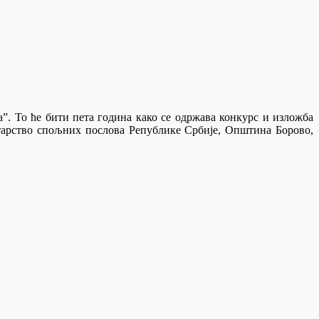
ца”. То ће бити пета година како се одржава конкурс и изложба
тарство спољних послова Републике Србије, Општина Борово,