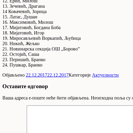
12. Ерић, Милош
13. Зечевић, Драгана
14 Ковачевић, Зорица
15. Латас, Душан
16. Максимовић, Милош
17. Мијатовић, Богдана Боба
18. Мијатовић, Игор
19. Миросављевић Воркапић, Љубица
20. Никић, Жељко
21. Новинарска секција ОШ „Борово”
22. Остојић, Саша
23. Перишић, Бранко
24. Пушкар, Бранко
Објављено
22.12.2017
22.12.2017
Категорије
Актуелности
Оставите одговор
Ваша адреса е-поште неће бити објављена.
Неопходна поља су 