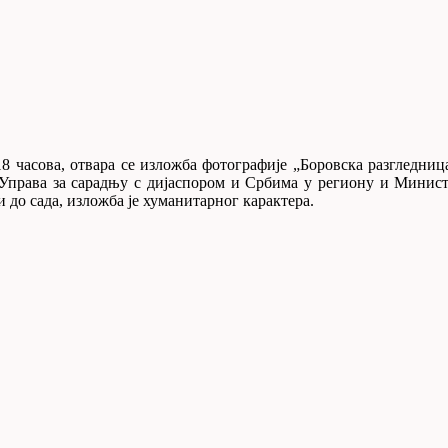
 18 часова, отвара се изложба фотографије „Боровска разгледни
у Управа за сарадњу с дијаспором и Србима у региону и Минис
 до сада, изложба је хуманитарног карактера.