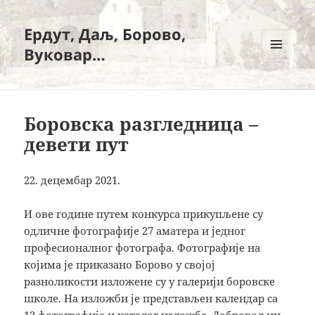
Ердут, Даљ, Борово,
Вуковар…
ИЗБОРНИК
И
ВИЏЕТИ
Боровска разгледница –
девети пут
22. децембар 2021.
И ове године путем конкурса прикупљене су
одличне фотографије 27 аматера и једног
професионалног фотографа. Фотографије на
којима је приказано Борово у својој
разноликости изложене су у галерији боровске
школе. На изложби је представљен календар са