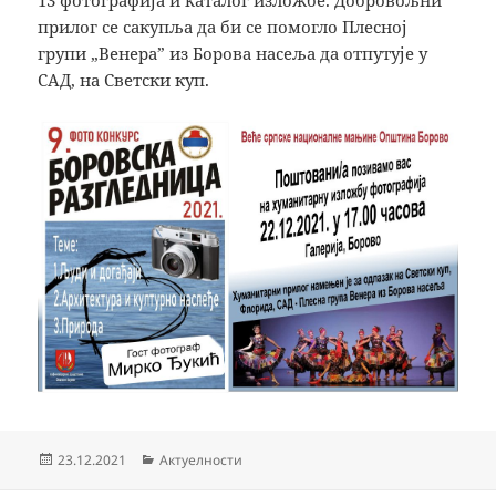
13 фотографија и каталог изложбе. Добровољни
прилог се сакупља да би се помогло Плесној
групи „Венера” из Борова насеља да отпутује у
САД, на Светски куп.
Објављено
Категорије
23.12.2021
Актуелности