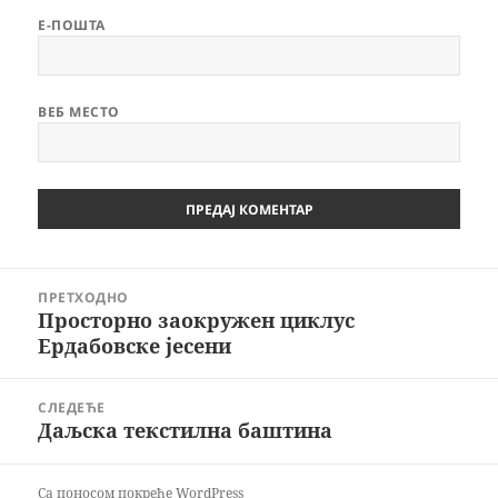
Е-ПОШТА
ВЕБ МЕСТО
Кретање
ПРЕТХОДНО
чланка
Просторно заокружен циклус
Претходни
Ердабовске јесени
чланак:
СЛЕДЕЋЕ
Даљска текстилна баштина
Следећи
чланак:
Са поносом покреће WordPress