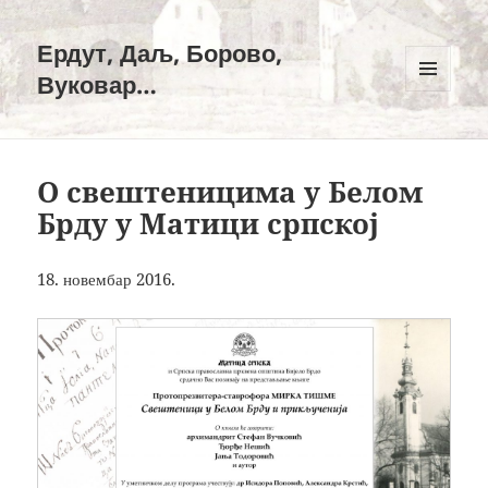
Ердут, Даљ, Борово,
Вуковар…
ИЗБОРНИК
И
ВИЏЕТИ
О свештеницима у Белом
Брду у Матици српској
18. новембар 2016.