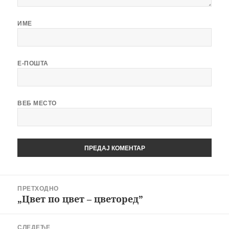
ИМЕ
Е-ПОШТА
ВЕБ МЕСТО
Кретање
ПРЕТХОДНО
чланка
„Цвет по цвет – цветоред”
Претходни
чланак:
СЛЕДЕЋЕ