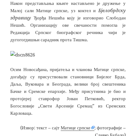
Након представљања књиге настављено је дружење у
Малој сали Матице српске, уз коктел и
Бјелобрдску
здравицу
Ђорђа Нешића коју је изговорио Слободан
Нешић. Организацију ове свечаности помогла је
Редакција Српског биографског речника чији је
дугогогдишњи сарадник прота Тишма.
Осим Новосађана, пријатеља и чланова Матице српске,
догађају су присуствовали становници Бијелог Брда,
Даља, Вуковара и Београда, велики број свештеника
Бачке и Сремске епархије. Међу присутнима је био и
протојереј ставрофор Јован Петковић, ректор
Богословије „Свети Арсеније Сремац” из Сремских
Карловаца.
(Извор: текст – сајт
Матице српске
; фотографије –
Славко Бубало)