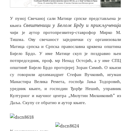
У пуној Свечаној сали Матице српске представљена је
књига
Свештеници у Белом Брду и прикљученија
чији је аутор протопрезвитер-ставрофор Мирко М.
Тишма. Ову свечаност заједнички су организовали
Матица српска и Српска православна црквена општина
Бијело Брдо. У име Матице скуп је поздравио њен
потпредседник, проф. мр Ненад Остојић, а у име СПЦ
општинe Бијело Брдо протојереј Зоран Симић. О књизи
су говорили архимандрит Стефан Вучковић, игуман
Манастира Велика Ремета, госпођа Јања Тодоровић,
уредник књиге, и господин Ђорђе Нешић, управник
Културног и научног центра „Милутин Миланковић” из
Даља. Скупу се обратио и аутор књиге.