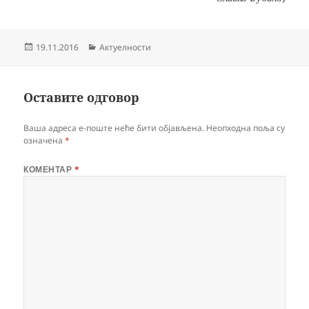
Објављено
Категорије
19.11.2016
Актуелности
Оставите одговор
Ваша адреса е-поште неће бити објављена.
Неопходна поља су
означена
*
КОМЕНТАР
*