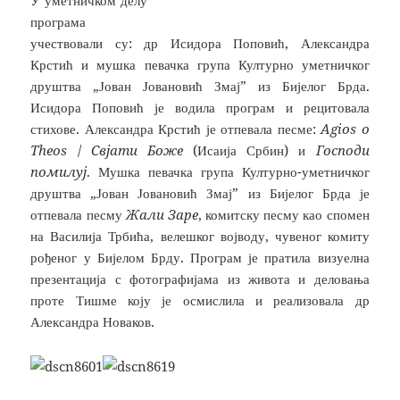
У уметничком делу
програма
учествовали су: др Исидора Поповић, Александра
Крстић и мушка певачка група Културно уметничког
друштва „Јован Јовановић Змај” из Бијелог Брда.
Исидора Поповић је водила програм и рецитовала
стихове. Александра Крстић је отпевала песме:
Agios o
Theos
/
Свјати Боже
(Исаија Србин) и
Господи
помилуј
. Мушка певачка група Културно-уметничког
друштва „Јован Јовановић Змај” из Бијелог Брда је
отпевала песму
Жали Заре
, комитску песму као спомен
на Василија Трбића, велешког војводу, чувеног комиту
рођеног у Бијелом Брду. Програм је пратила визуелна
презентација с фотографијама из живота и деловања
проте Тишме коју је осмислила и реализовала др
Александра Новаков.