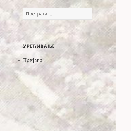
Претрага
за:
УРЕЂИВАЊЕ
Пријава