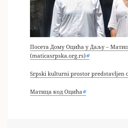
Посета Дому Оцића у Даљу – Матиц
(maticasrpska.org.rs)
Srpski kulturni prostor predstavljen o
Матица код Оцића