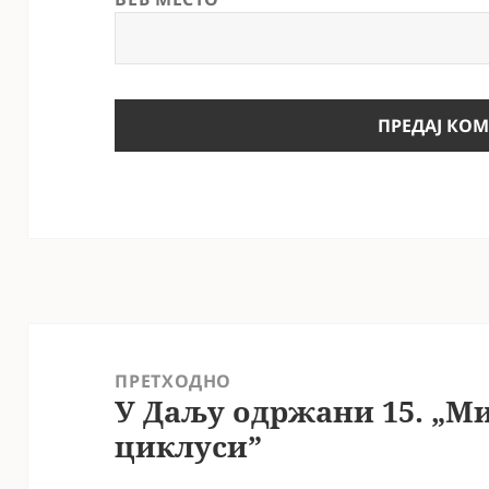
Кретање
чланка
ПРЕТХОДНО
У Даљу одржани 15. „
Претходни
циклуси”
чланак: