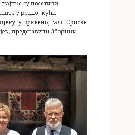
 најпре су посетили
иште у родној кући
јеку, у црквеној сали Српске
јек, представили Зборник