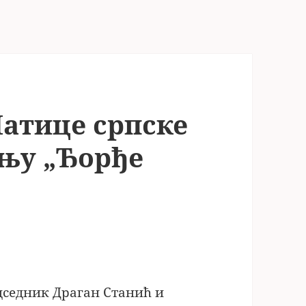
атице српске
ењу „Ђорђе
дседник Драган Станић и