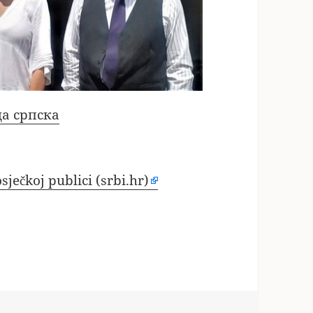
а српска
sječkoj publici (srbi.hr)