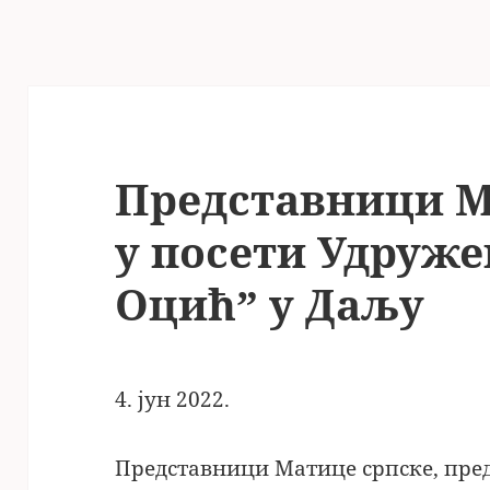
Представници М
у посети Удруж
Оцићˮ у Даљу
4. јун 2022.
Представници Матице српске, пре