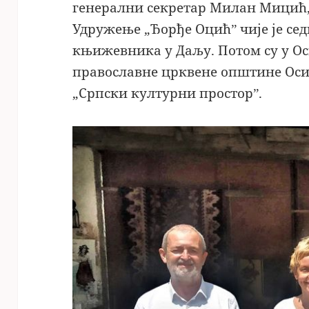
генерални секретар Милан Мицић,
Удружење „Ђорђе Оцићˮ чије је сед
књижевника у Даљу. Потом су у Оси
православне црквене општине Оси
„Српски културни просторˮ.