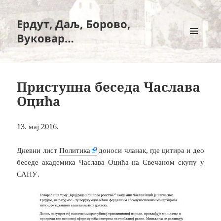
Ердут, Даљ, Борово,
Вуковар…
ИЗБОРНИК
И
ВИЏЕТИ
Приступна беседа Часлава
Оцића
13. мај 2016.
Дневни лист
Политика
доноси чланак, где цитира и део
беседе академика
Часлава Оцића
на Свечаном скупу у
САНУ.