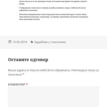
Објављено
Категорије
13.05.2016
Ердабово у гласилима
Оставите одговор
Ваша адреса е-поште неће бити објављена.
Неопходна поља су
означена
*
КОМЕНТАР
*