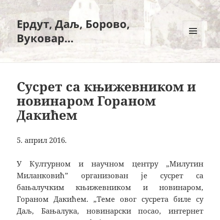
Ердут, Даљ, Борово,
Вуковар…
ИЗБОРНИК
И
ВИЏЕТИ
Сусрет са књижевником и
новинаром Гораном
Дакићем
5. април 2016.
У Културном и научном центру „Милутин
Миланковић” организован је сусрет са
бањалучким књижевником и новинаром,
Гораном Дакићем. „Теме овог сусрета биле су
Даљ, Бањалука, новинарски посао, интернет