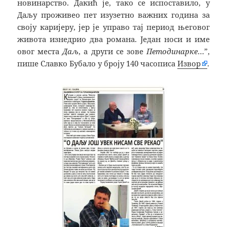
новинарство. Дакић је, тако се испоставило, у
Даљу проживео пет изузетно важних година за
своју каријеру, јер је управо тај период његовог
живота изнедрио два романа. Један носи и име
овог места
Даљ
, а други се зове
Петодинарке
…”,
пише Славко Бубало у броју 140 часописа
Извор
.