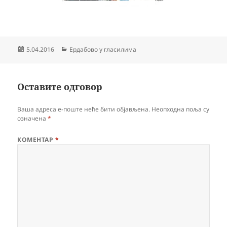
Објављено
Категорије
5.04.2016
Ердабово у гласилима
Оставите одговор
Ваша адреса е-поште неће бити објављена.
Неопходна поља су
означена
*
КОМЕНТАР
*