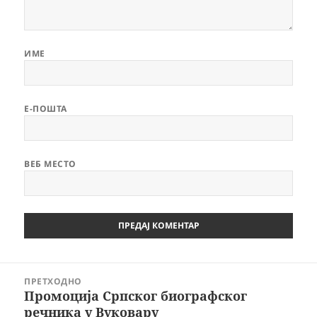
ИМЕ
Е-ПОШТА
ВЕБ МЕСТО
Кретање
ПРЕТХОДНО
чланка
Промоција Српског биографског
Претходни
речника у Вуковару
чланак: