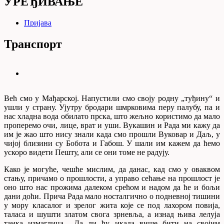
УРЕЂИВАЊЕ
Пријава
Транспорт
Већ смо у Мађарској. Напустили смо своју родну „туђину“ и
ушли у страну. Ујутру бродари шмрковима перу палубу, па и
нас хладна вода обилато прска, што жељно користимо да мало
проперемо очи, лице, врат и уши. Вукашин и Рада ми кажу да
им је жао што нису знали када смо прошли Вуковар и Даљ, у
чијој близини су Бобота и Габош. У шали им кажем да ћемо
ускоро видети Пешту, али се они томе не радују.
Како је могуће, чешће мислим, да данас, кад смо у оваквом
стању, причамо о прошлости, а управо сећање на прошлост је
оно што нас прожима далеком срећом и надом да ће и бољи
дани доћи. Прича Рада мало носталгично о подневној тишини
у мору класалог и зрелог жита које се под лахором повија,
таласа и шушти златом свога зрневља, а изнад њива лелуја
танка измаглица. „Да ли ћу икада више бити на својим