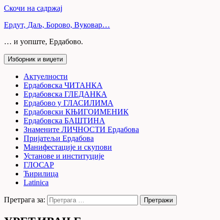
Скочи на садржај
Ердут, Даљ, Борово, Вуковар…
… и уопште, Ердабово.
Изборник и виџети
Актуелности
Ердабовска ЧИТАНКА
Ердабовска ГЛЕДАНКА
Ердабово у ГЛАСИЛИМА
Ердабовски КЊИГОИМЕНИК
Ердабовска БАШТИНА
Знамените ЛИЧНОСТИ Ердабова
Пријатељи Ердабова
Манифестације и скупови
Установе и институције
ГЛОСАР
Ћирилица
Latinica
Претрага за: