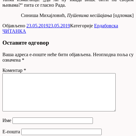
њивама?“ пита се гласно Рада.
Синиша Михајловић,
Путевима нестајања
[одломак]
Објављено
23.05.2019
23.05.2019
Категорије
Ердабовска
ЧИТАНКА
Оставите одговор
Ваша адреса е-поште неће бити објављена.
Неопходна поља су
означена
*
Коментар
*
Име
Е-пошта