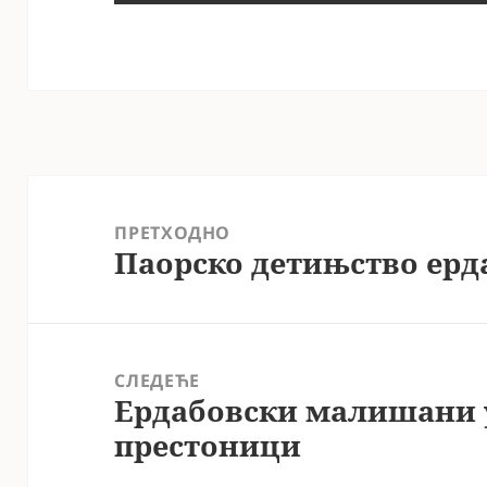
Кретање
чланка
ПРЕТХОДНО
Паорско детињство ерд
Претходни
чланак:
СЛЕДЕЋЕ
Ердабовски малишани у
Следећи
престоници
чланак: