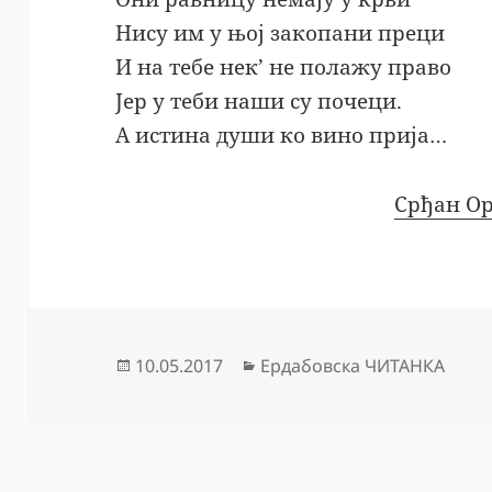
Нису им у њој закопани преци
И на тебе нек’ не полажу право
Јер у теби наши су почеци.
А истина души ко вино прија…
Срђан О
Објављено
Категорије
10.05.2017
Ердабовска ЧИТАНКА