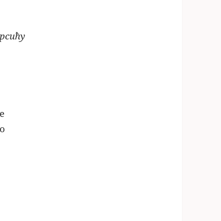
рсићу
е
о