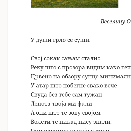
Веселину О
У души грло се суши.
Свој сокак сањам стално
Реку што с прозора видим како теч
Црвено на обзору сунце минималн
У атар што побегне свако вече
Свуда без тебе сам тужан
Лепота твоја ми фали
А они што те зову својом
Волети те никад нису знали.
Они равницу немају у крви