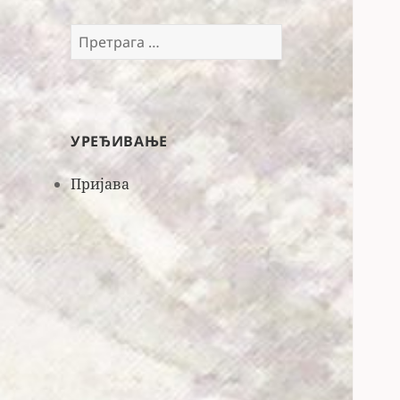
Претрага
за:
УРЕЂИВАЊЕ
Пријава