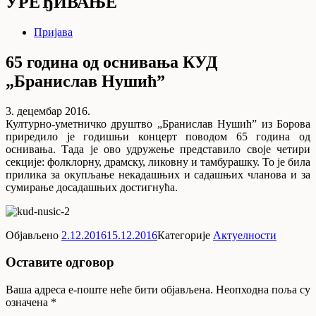
УРЕЂИВАЊЕ
Пријава
65 година од оснивaња КУД
„Бранислав Нушић”
3. децембар 2016.
Културно-уметничко друштво „Бранислав Нушић” из Борова
приредило је годишњи концерт поводом 65 година од
оснивaња. Тада је ово удружење представило своје четири
секције: фолклорну, драмску, ликовну и тамбурашку. То је била
прилика за окупљање некадашњих и садашњих чланова и за
сумирање досадашњих достигнућа.
Објављено
2.12.2016
15.12.2016
Категорије
Актуелности
Оставите одговор
Ваша адреса е-поште неће бити објављена.
Неопходна поља су
означена
*