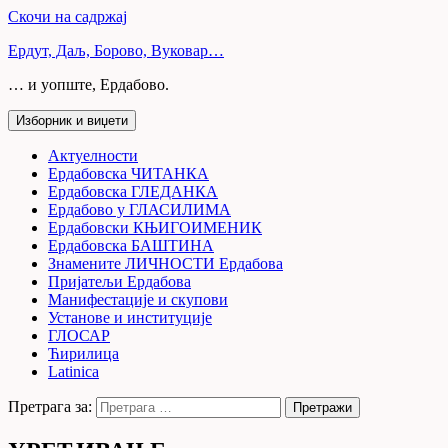
Скочи на садржај
Ердут, Даљ, Борово, Вуковар…
… и уопште, Ердабово.
Изборник и виџети
Актуелности
Ердабовска ЧИТАНКА
Ердабовска ГЛЕДАНКА
Ердабово у ГЛАСИЛИМА
Ердабовски КЊИГОИМЕНИК
Ердабовска БАШТИНА
Знамените ЛИЧНОСТИ Ердабова
Пријатељи Ердабова
Манифестације и скупови
Установе и институције
ГЛОСАР
Ћирилица
Latinica
Претрага за: