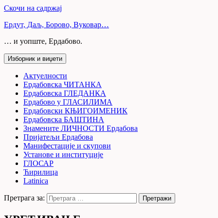
Скочи на садржај
Ердут, Даљ, Борово, Вуковар…
… и уопште, Ердабово.
Изборник и виџети
Актуелности
Ердабовска ЧИТАНКА
Ердабовска ГЛЕДАНКА
Ердабово у ГЛАСИЛИМА
Ердабовски КЊИГОИМЕНИК
Ердабовска БАШТИНА
Знамените ЛИЧНОСТИ Ердабова
Пријатељи Ердабова
Манифестације и скупови
Установе и институције
ГЛОСАР
Ћирилица
Latinica
Претрага за: