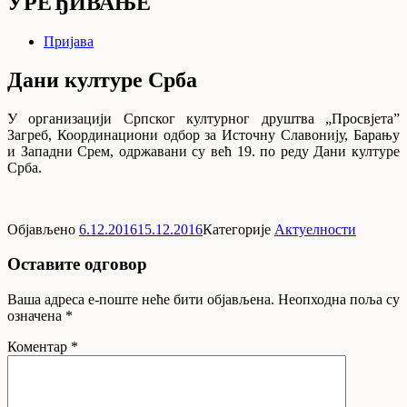
УРЕЂИВАЊЕ
Пријава
Дани културе Срба
У организацији Српског културног друштва „Просвјета”
Загреб, Координациони одбор за Источну Славонију, Барању
и Западни Срем, одржавани су већ 19. по реду Дани културе
Срба.
Објављено
6.12.2016
15.12.2016
Категорије
Актуелности
Оставите одговор
Ваша адреса е-поште неће бити објављена.
Неопходна поља су
означена
*
Коментар
*