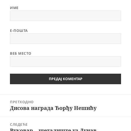
ИМЕ
Е-ПОШТА
ВЕБ МЕСТО
Кретање
ПРЕТХОДНО
чланка
Дисова награда Ђорђу Нешићу
Претходни
чланак:
СЛЕДЕЋЕ
Вуковар – шеталиште уз Дунав
Следећи