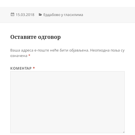
Објављено
Категорије
15.03.2018
Ердабово у гласилима
Оставите одговор
Ваша адреса е-поште неће бити објављена.
Неопходна поља су
означена
*
КОМЕНТАР
*