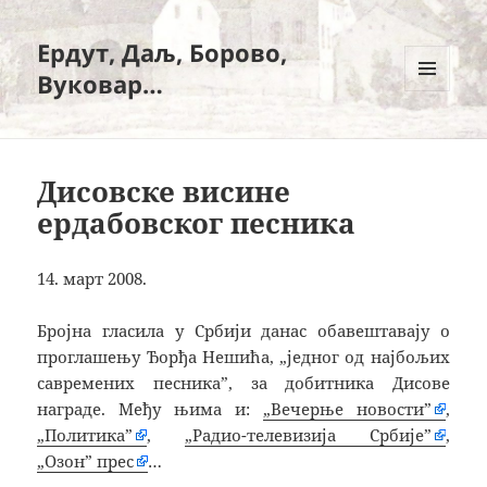
Ердут, Даљ, Борово,
Вуковар…
ИЗБОРНИК
И
ВИЏЕТИ
Дисовске висине
ердабовског песника
14. март 2008.
Бројна гласила у Србији данас обавештавају о
проглашењу Ђорђа Нешића, „једног од најбољих
савремених песника”, за добитника Дисове
награде. Међу њима и:
„Вечерње новости”
,
„Политика”
,
„Радио-телевизија Србије”
,
„Озон” прес
…