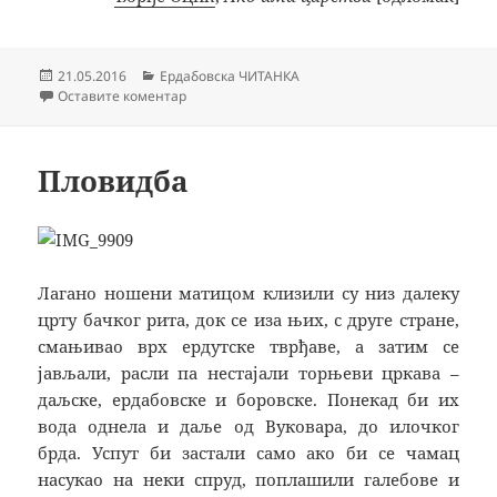
Објављено
Категорије
21.05.2016
Ердабовска ЧИТАНКА
на Одговор
Оставите коментар
Пловидба
Лагано ношени матицом клизили су низ далеку
црту бачког рита, док се иза њих, с друге стране,
смањивао врх ердутске тврђаве, а затим се
јављали, расли па нестајали торњеви цркава –
даљске, ердабовске и боровске. Понекад би их
вода однела и даље од Вуковара, до илочког
брда. Успут би застали само ако би се чамац
насукао на неки спруд, поплашили галебове и