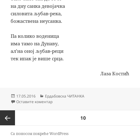
на дну санка девојачка
силовита љубав-река,
божаствена неусанка.
Па колико воденица
има тамо на Дунаву,
алʼ на оној љубав-реци
тек ипак је више срца.
Лаза Костић
Објављено
Категорије
17.05.2016
Ердабовска ЧИТАНКА
на На Дунаву
Оставите коментар
Кретање
СТРАНИЦА
10
чланака
Претходна
Са поносом покреће WordPress